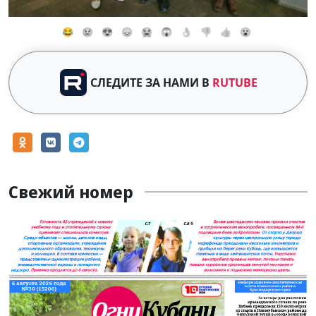
😂
😢
😍
😞
😭
😱
👌
👎
👍
😮
СЛЕДИТЕ ЗА НАМИ В
RUTUBE
Свежий номер