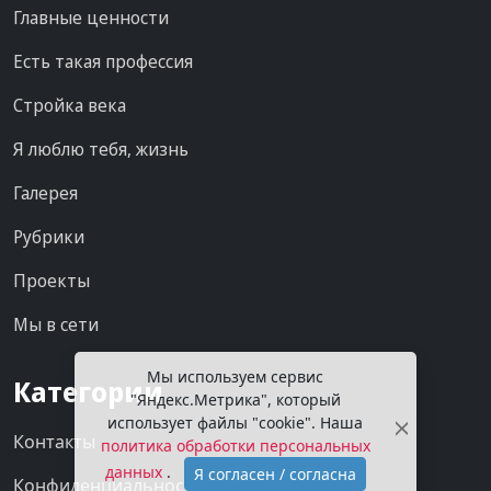
Главные ценности
Есть такая профессия
Стройка века
Я люблю тебя, жизнь
Галерея
Рубрики
Проекты
Мы в сети
Мы используем сервис
Категории
"Яндекс.Метрика", который
использует файлы "cookie". Наша
Контакты
политика обработки персональных
данных
.
Я согласен / согласна
Конфиденциальность