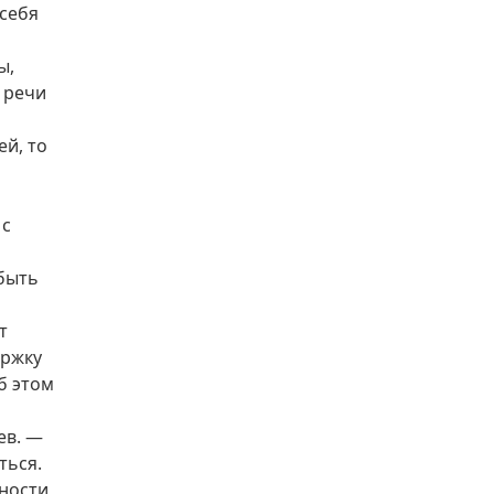
 себя
ы,
 речи
ей, то
 с
 быть
т
ержку
б этом
ев. —
ться.
тности