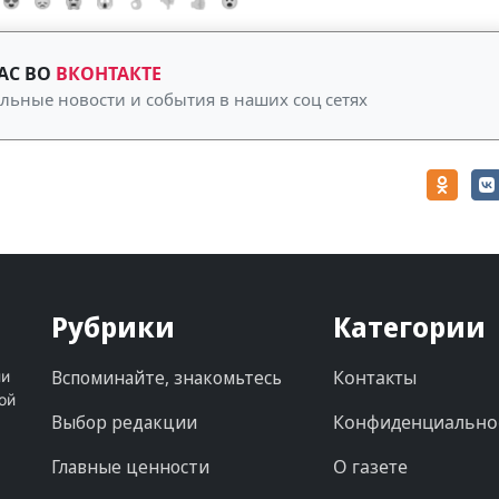
😍
😞
😭
😱
👌
👎
👍
😮
АС ВО
ВКОНТАКТЕ
альные новости и события в наших соц сетях
Рубрики
Категории
Вспоминайте, знакомьтесь
Контакты
ни
ой
Выбор редакции
Конфиденциально
Главные ценности
О газете