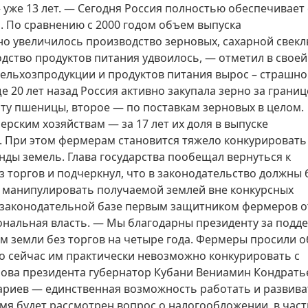
 уже 13 лет. — Сегодня Россия полностью обеспечивает
 По сравнению с 2000 годом объем выпуска
но увеличилось производство зерновых, сахарной свекл
одство продуктов питания удвоилось, — отметил в своей
сельхозпродукции и продуктов питания вырос – страшно
е 20 лет назад Россия активно закупала зерно за границ
рту пшеницы, второе — по поставкам зерновых в целом.
рским хозяйствам — за 17 лет их доля в выпуске
. При этом фермерам становится тяжело конкурировать
ды земель. Глава государства пообещал вернуться к
 торгов и подчеркнул, что в законодательство должны
т манипулировать получаемой землей вне конкурсных
 законодательной базе первым защитником фермеров о
ональная власть. — Мы благодарны президенту за подд
 земли без торгов на четыре года. Фермеры просили о
то сейчас им практически невозможно конкурировать с
ова президента губернатор Кубани Вениамин Кондрать
рариев — единственная возможность работать и развива
мя будет рассмотрен вопрос о налогообложении, в час