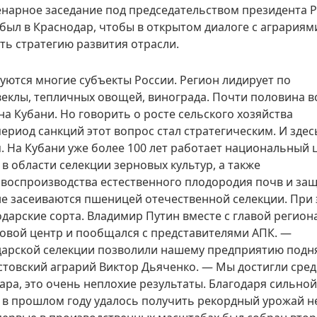
нарное заседание под председательством президента 
ибыл в Краснодар, чтобы в открытом диалоге с аграриям
ть стратегию развития отрасли.
уются многие субъекты России. Регион лидирует по
веклы, тепличных овощей, винограда. Почти половина в
на Кубани. Но говорить о росте сельского хозяйства
период санкций этот вопрос стал стратегическим. И здес
. На Кубани уже более 100 лет работает национальный 
в области селекции зерновых культур, а также
 воспроизводства естественного плодородия почв и за
ане засеиваются пшеницей отечественной селекции. При
дарские сорта. Владимир Путин вместе с главой регион
вой центр и пообщался с представителями АПК. —
дарской селекции позволили нашему предприятию подн
стовский аграрий Виктор Дьяченко. — Мы достигли сре
ара, это очень неплохие результаты. Благодаря сильной
 в прошлом году удалось получить рекордный урожай н