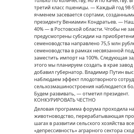
только по количеству, но и по качеству:
третий класс пшеницы. — Каждый год 98
ячменем засевается сортами, созданными
президенту Вениамин Кондратьев. — Наш
40% — в Ростовской области. Чтобы не за
предусмотрены субсидии на приобретение
семеноводства направлено 75,5 млн рубле
семеноводства в рамках несвязанной под
заместить импорт на 100%. Следующая за
этого мы планируем создать в крае заво
добавил губернатор. Владимир Путин выс
наблюдаем эффект плодотворного сотрудн
сельхозмашиностроения наблюдается бол
Будем развивать, — отметил президент.
КОНКУРИРОВАТЬ ЧЕСТНО
Деловая программа форума проходила на
животноводство, перерабатывающая пром
шагах в развитии сельского хозяйства в
«депрессивность» аграрного сектора сход