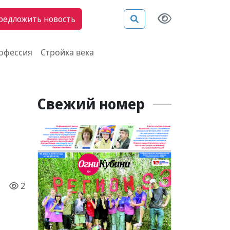
редложить новость
рофессия
Стройка века
Свежий номер
2