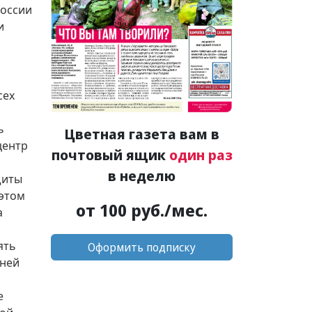
России
и
сех
ь
Цветная газета вам в
центр
почтовый ящик
один раз
в неделю
щиты
 этом
от 100 руб./мес.
а
ять
Оформить подписку
дней
е