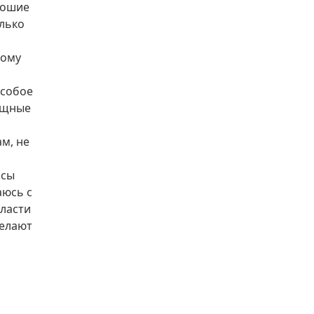
рошие
лько
тому
особое
ищные
м, не
исы
аюсь с
власти
делают