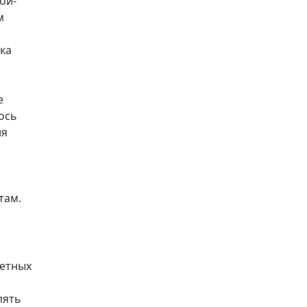
ой-
м
ка
е
ось
ля
там.
ретных
пять