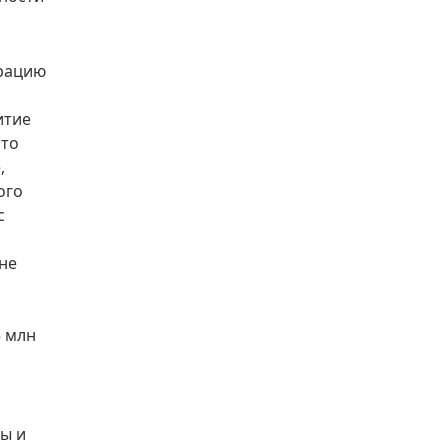
ерацию
итие
что
,
ого
с
не
5 млн
ы и