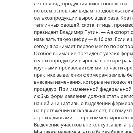
лет подряд, продукции животноводства —
по всем основным видам продовольствия.
сельхозпродукции вырос в два раза. Крат
тепличных овощей, скота, птицы, произв
президент Владимир Путин. — А экспорт 
называть такую цифру — в 16 раз. Если ещ
сегодня занимает первое место по экспо
Особое внимание президент уделил ферме
сельхозпродукции выросла в четыре раза
крупными производителями по части арен
практике выделения фермерам земель без
внесены изменения, которые не позволя
процедур. При измененной федеральной
любых форм давления должна стать реги
нашей инициативы о выделении фермерам
на протяжении нескольких лет, потому ч
агрохолдингами, — прокомментировал сл
Выделение участков вне конкурса для аг
Мы также надеемся, что в ближайшее вре