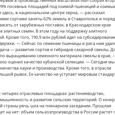
 впервые в производственных масштабах был собран втор
-99% посевных площадей под озимой пшеницей и озимы
 здесь, в национальном центре зерна, — рассказал
ими сортами заняты 62% земель в Ставрополье и поряд
висеть от зарубежных поставок, в Краснодарском крае
 элитных семян. В этом году на поддержку элитного
й. Кроме того, 190,9 млн рублей идет на субсидировани
держки. — Сейчас по семенам пшеницы и риса нам удал
дача — развитие сортов и гибридов сахарной свеклы. Д
д по выращиванию семенного материала свеклы в крае, –
око оценил качество кубанской селекции. — Сегодня мы
ичества науки и производства. Кроме того, в отрасли
ьшой рывок. Ее качество не уступает мировым стандар
 четырех отраслевых площадках: растениеводство,
ышленность и развитие сельских территорий. О конк
сей страны речь шла на пленарном заседании. Прошлая
ит на нет: объем сельхозпроизводства в России растет 