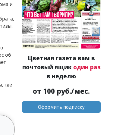
ома и
брата,
тизы,
по
ос об
Цветная газета вам в
ает
почтовый ящик
один раз
в неделю
, где
от 100 руб./мес.
Оформить подписку