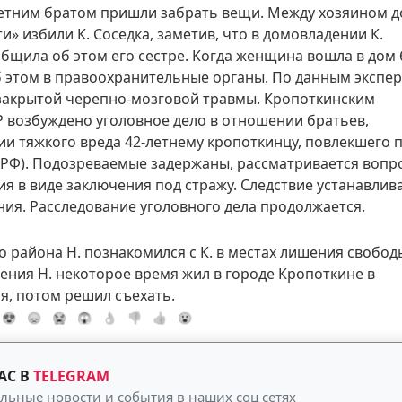
3-летним братом пришли забрать вещи. Между хозяином д
» избили К. Соседка, заметив, что в домовладении К.
общила об этом его сестре. Когда женщина вошла в дом 
 этом в правоохранительные органы. По данным экспер
 закрытой черепно-мозговой травмы. Кропоткинским
возбуждено уголовное дело в отношении братьев,
 тяжкого вреда 42-летнему кропоткинцу, повлекшего 
К РФ). Подозреваемые задержаны, рассматривается вопр
я в виде заключения под стражу. Следствие устанавлив
ия. Расследование уголовного дела продолжается.
района Н. познакомился с К. в местах лишения свободы
ения Н. некоторое время жил в городе Кропоткине в
я, потом решил съехать.
😍
😞
😭
😱
👌
👎
👍
😮
АС В
TELEGRAM
альные новости и события в наших соц сетях