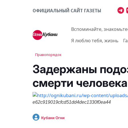
ОФИЦИАЛЬНЫЙ САЙТ ГАЗЕТЫ
Вспоминайте, знакомьте
Я люблю тебя, жизнь
Г
Правопорядок
Задержаны подо
смерти человека
e62c919019cfcd51dd4dec1330f0ea44
Кубани Огни