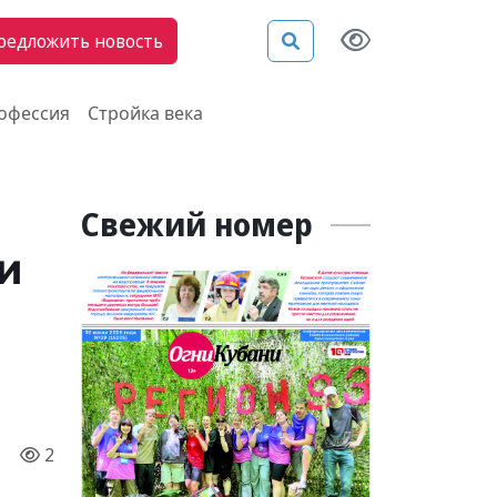
редложить новость
рофессия
Стройка века
Свежий номер
и
2