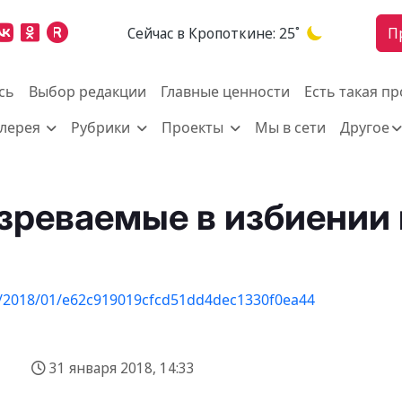
Cейчас в Кропоткине:
25˚
П
сь
Выбор редакции
Главные ценности
Есть такая п
алерея
Рубрики
Проекты
Мы в сети
Другое
зреваемые в избиении 
31 января 2018, 14:33