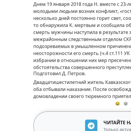
Днем 19 января 2018 года Н. вместе с 2
молодыми людьми возник конфликт, «гости
несколько дней постоянно горит свет, со
то обнаружила К. мертвым и сообщила об
смерть мужчины наступила в результате
межрайонным следственным отделом СКР 
подозреваемых в умышленном причинении
неосторожности его смерть (ч.4 ст.111 У
избрании в отношении них мер пресечени
обстоятельства совершенного преступлен
Подготовил Д. Петров.
Двадцатишестилетний житель Кавказского 
оба отбывали наказание. После освобожд
домовладении своего тюремного приятел
😂
😢
ЧИТАЙТЕ Н
Только акту