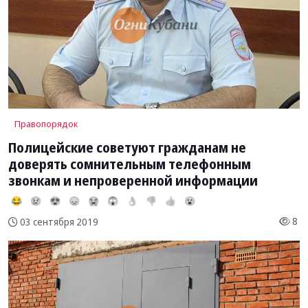
Правопорядок
Полицейские советуют гражданам не
доверять сомнительным телефонным
звонкам и непроверенной информации
😂
😢
😍
😞
😭
😱
👌
👎
👍
😮
8
03 сентября 2019