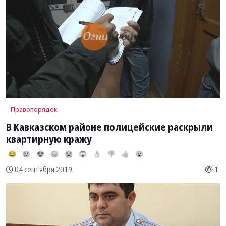
Правопорядок
В Кавказском районе полицейские раскрыли
квартирную кражу
😂
😢
😍
😞
😭
😱
👌
👎
👍
😮
1
04 сентября 2019