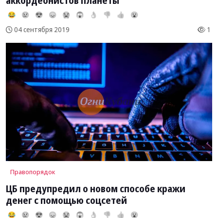
аккордеонистов планеты
😂
😢
😍
😞
😭
😱
👌
👎
👍
😮
1
04 сентября 2019
Правопорядок
ЦБ предупредил о новом способе кражи
денег с помощью соцсетей
😂
😢
😍
😞
😭
😱
👌
👎
👍
😮