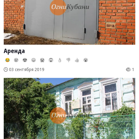
Аренда
😂
😢
😍
😞
😭
😱
👌
👎
👍
😮
1
03 сентября 2019