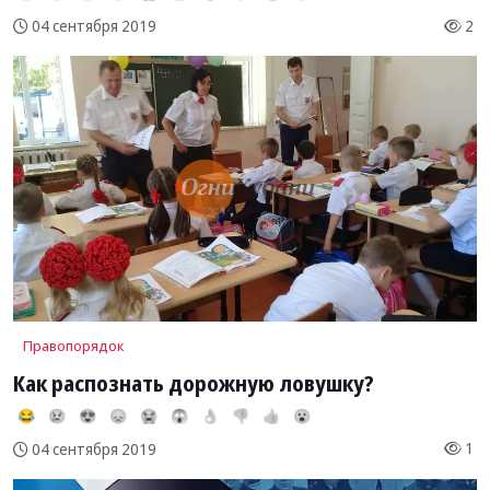
2
04 сентября 2019
Правопорядок
Как распознать дорожную ловушку?
😂
😢
😍
😞
😭
😱
👌
👎
👍
😮
1
04 сентября 2019