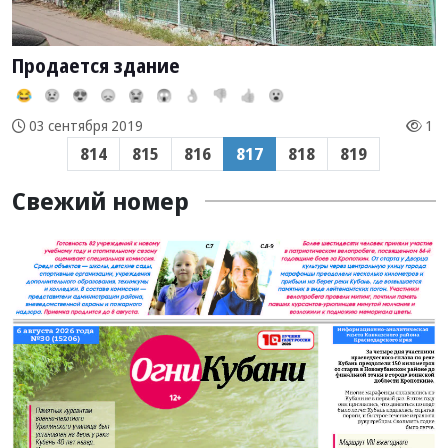
Продается здание
😂
😢
😍
😞
😭
😱
👌
👎
👍
😮
1
03 сентября 2019
814
815
816
817
818
819
Свежий номер