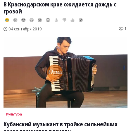
В Краснодарском крае ожидается дождь с
грозой
😂
😢
😍
😞
😭
😱
👌
👎
👍
😮
1
04 сентября 2019
Культура
Кубанский музыкант в тройке сильнейших