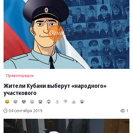
Правопорядок
Жители Кубани выберут «народного»
участкового
😂
😢
😍
😞
😭
😱
👌
👎
👍
😮
1
04 сентября 2019