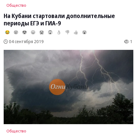
Общество
На Кубани стартовали дополнительные
периоды ЕГЭ и ГИА-9
😂
😢
😍
😞
😭
😱
👌
👎
👍
😮
1
04 сентября 2019
Общество