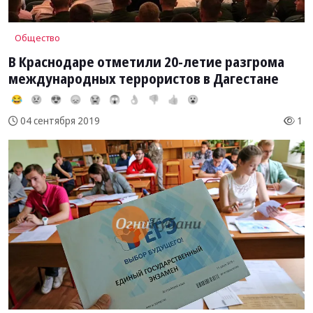
Общество
В Краснодаре отметили 20-летие разгрома
международных террористов в Дагестане
😂
😢
😍
😞
😭
😱
👌
👎
👍
😮
1
04 сентября 2019