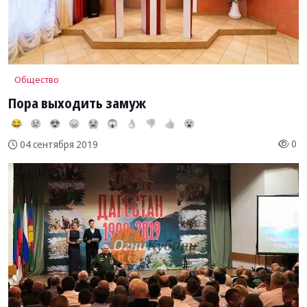
Общество
Пора выходить замуж
😂
😢
😍
😞
😭
😱
👌
👎
👍
😮
0
04 сентября 2019